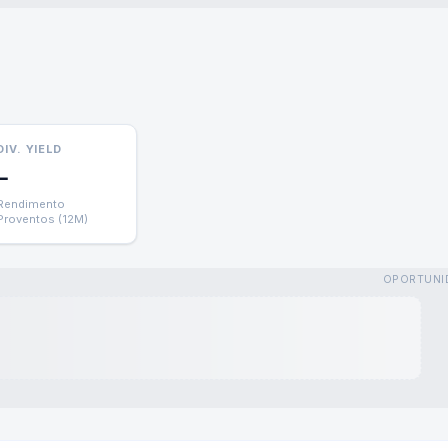
DIV. YIELD
—
Rendimento
Proventos (12M)
OPORTUNI