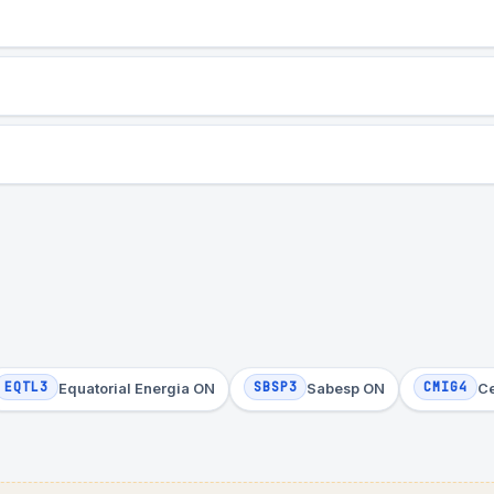
EQTL3
SBSP3
CMIG4
Equatorial Energia ON
Sabesp ON
C