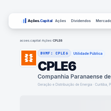
Ações
Dividendos
Mercad
Ações
.Capital
acoes.capital
›
Ações
›
CPLE6
BVMF:
CPLE6
Utilidade Pública
CPLE6
Companhia Paranaense de
Geração e Distribuição de Energia
·
Curitiba, 