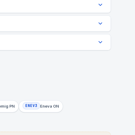
ENEV3
emig PN
Eneva ON