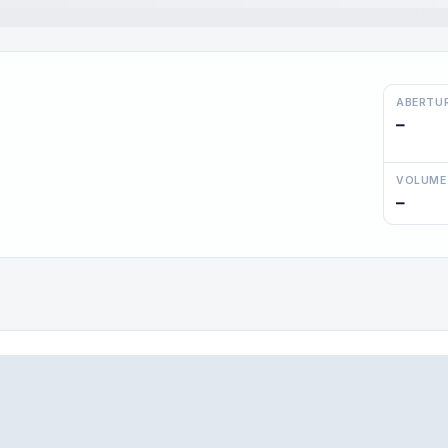
ABERTU
—
VOLUME
—