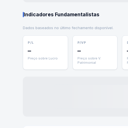
Indicadores Fundamentalistas
Dados baseados no último fechamento disponível.
P/L
P/VP
—
—
Preço sobre Lucro
Preço sobre V.
Patrimonial