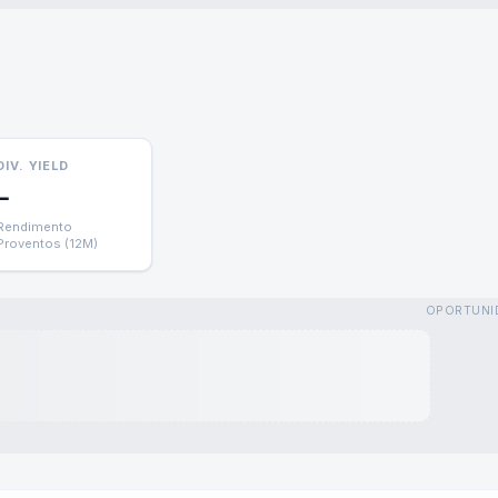
DIV. YIELD
—
Rendimento
Proventos (12M)
OPORTUNI