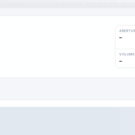
ABERTU
—
VOLUME
—