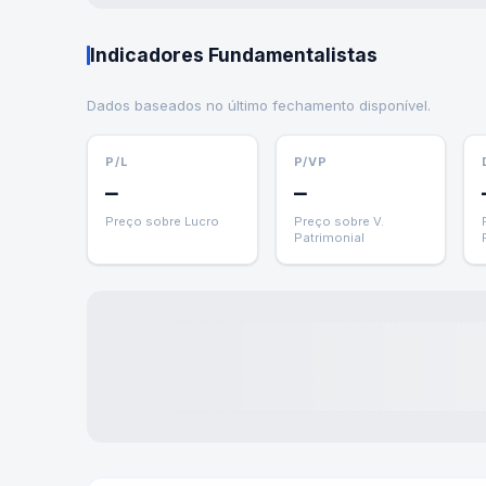
Indicadores Fundamentalistas
Dados baseados no último fechamento disponível.
P/L
P/VP
—
—
Preço sobre Lucro
Preço sobre V.
Patrimonial