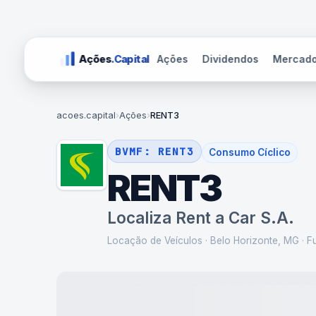
Ações
Dividendos
Mercad
Ações
.Capital
acoes.capital
›
Ações
›
RENT3
BVMF:
RENT3
Consumo Cíclico
RENT3
Localiza Rent a Car S.A.
Locação de Veículos
·
Belo Horizonte, MG
· F