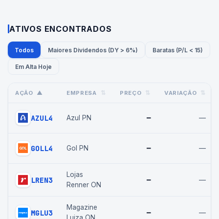
ATIVOS ENCONTRADOS
Todos
Maiores Dividendos (DY > 6%)
Baratas (P/L < 15)
Em Alta Hoje
AÇÃO
▲
EMPRESA
⇅
PREÇO
⇅
VARIAÇÃO
⇅
AZUL4
—
—
Azul PN
GOLL4
—
—
Gol PN
Lojas
LREN3
—
—
Renner ON
Magazine
MGLU3
—
—
Luiza ON