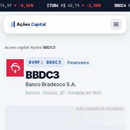
97
▼
-0,56%
ITUB4
R$ 40,75
▼
-2,58%
BBDC4
R$ 1
Ações
.Capital
acoes.capital
›
Ações
›
BBDC3
BVMF:
BBDC3
Financeiro
BBDC3
Banco Bradesco S.A.
Bancos
·
Osasco, SP
· Fundada em 1943
PUBLICIDADE EM DESTAQUE