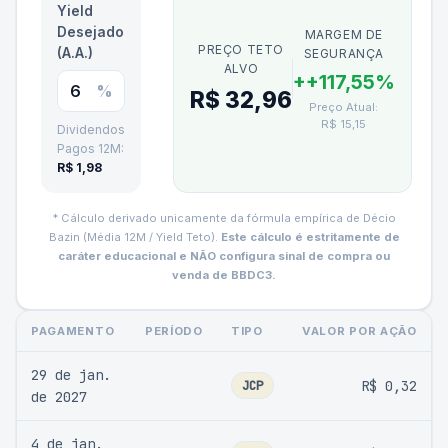
Yield
Desejado
MARGEM DE
PREÇO TETO
(A.A.)
SEGURANÇA
ALVO
+
+117,55%
%
R$ 32,96
Preço Atual:
R$ 15,15
Dividendos
Pagos 12M:
R$ 1,98
* Cálculo derivado unicamente da fórmula empírica de Décio
Bazin (Média 12M / Yield Teto).
Este cálculo é estritamente de
caráter educacional e NÃO configura sinal de compra ou
venda de
BBDC3
.
PAGAMENTO
PERÍODO
TIPO
VALOR POR AÇÃO
29 de jan.
JCP
R$ 0,32
de 2027
4 de jan.