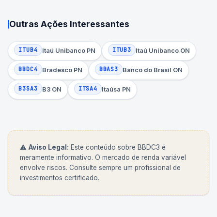
Outras Ações Interessantes
ITUB4
ITUB3
Itaú Unibanco PN
Itaú Unibanco ON
BBDC4
BBAS3
Bradesco PN
Banco do Brasil ON
B3SA3
ITSA4
B3 ON
Itaúsa PN
⚠️
Aviso Legal:
Este conteúdo sobre
BBDC3
é
meramente informativo. O mercado de renda variável
envolve riscos. Consulte sempre um profissional de
investimentos certificado.