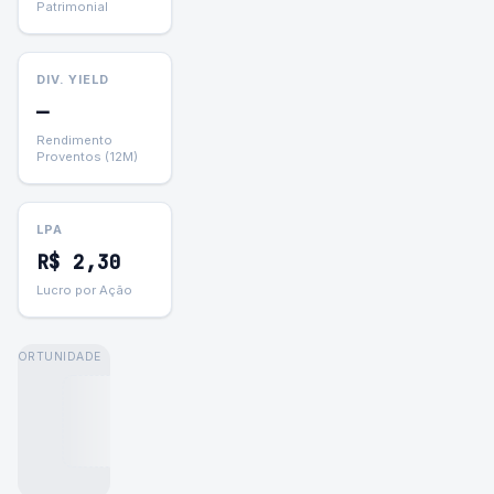
Patrimonial
DIV. YIELD
—
Rendimento
Proventos (12M)
LPA
R$
2,30
Lucro por Ação
OPORTUNIDADE