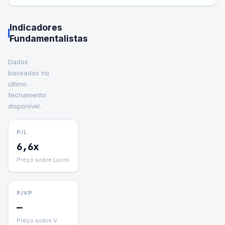
Indicadores
Fundamentalistas
Dados
baseados no
último
fechamento
disponível.
P/L
6,6x
Preço sobre Lucro
P/VP
—
Preço sobre V.