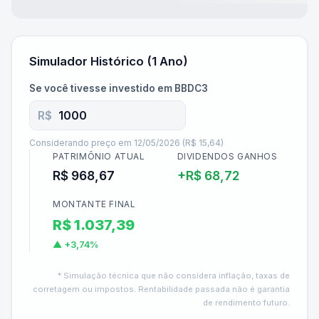
Simulador Histórico (1 Ano)
Se você tivesse investido em
BBDC3
R$
Considerando preço em
12/05/2026
(
R$ 15,64
)
PATRIMÔNIO ATUAL
DIVIDENDOS GANHOS
R$ 968,67
+
R$ 68,72
MONTANTE FINAL
R$ 1.037,39
▲
+3,74%
* Simulação técnica que não considera inflação, taxas de
corretagem ou impostos. Rentabilidade passada não é garantia
de rendimento futuro.