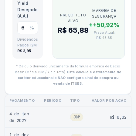
Yield
Desejado
MARGEM DE
PREÇO TETO
(A.A.)
SEGURANÇA
ALVO
+
+50,92%
%
R$ 65,88
Preço Atual:
R$ 43,65
Dividendos
Pagos 12M:
R$ 3,95
* Cálculo derivado unicamente da fórmula empírica de Décio
Bazin (Média 12M / Yield Teto).
Este cálculo é estritamente de
caráter educacional e NÃO configura sinal de compra ou
venda de
ITUB3
.
PAGAMENTO
PERÍODO
TIPO
VALOR POR AÇÃO
4 de jan.
JCP
R$ 0,02
de 2027
1 de dez.