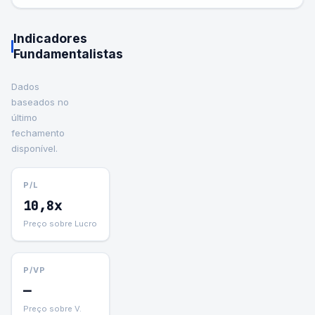
Indicadores
Fundamentalistas
Dados
baseados no
último
fechamento
disponível.
P/L
10,8x
Preço sobre Lucro
P/VP
—
Preço sobre V.