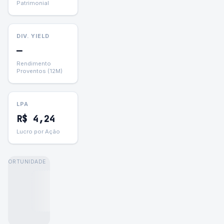
Patrimonial
DIV. YIELD
—
Rendimento
Proventos (12M)
LPA
R$
4,24
Lucro por Ação
OPORTUNIDADE