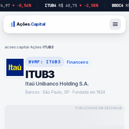
7
▼
-0,56%
ITUB4
R$ 40,75
▼
-2,58%
BBDC4
R$ 17
Ações
.Capital
acoes.capital
›
Ações
›
ITUB3
BVMF:
ITUB3
Financeiro
ITUB3
Itaú Unibanco Holding S.A.
Bancos
·
São Paulo, SP
· Fundada em 1924
PUBLICIDADE EM DESTAQUE