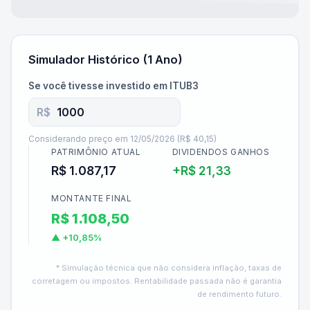
Simulador Histórico (1 Ano)
Se você tivesse investido em
ITUB3
R$
Considerando preço em
12/05/2026
(
R$ 40,15
)
PATRIMÔNIO ATUAL
DIVIDENDOS GANHOS
R$ 1.087,17
+
R$ 21,33
MONTANTE FINAL
R$ 1.108,50
▲
+10,85%
* Simulação técnica que não considera inflação, taxas de
corretagem ou impostos. Rentabilidade passada não é garantia
de rendimento futuro.