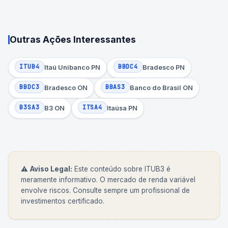
Outras Ações Interessantes
ITUB4
BBDC4
Itaú Unibanco PN
Bradesco PN
BBDC3
BBAS3
Bradesco ON
Banco do Brasil ON
B3SA3
ITSA4
B3 ON
Itaúsa PN
⚠️
Aviso Legal:
Este conteúdo sobre
ITUB3
é
meramente informativo. O mercado de renda variável
envolve riscos. Consulte sempre um profissional de
investimentos certificado.