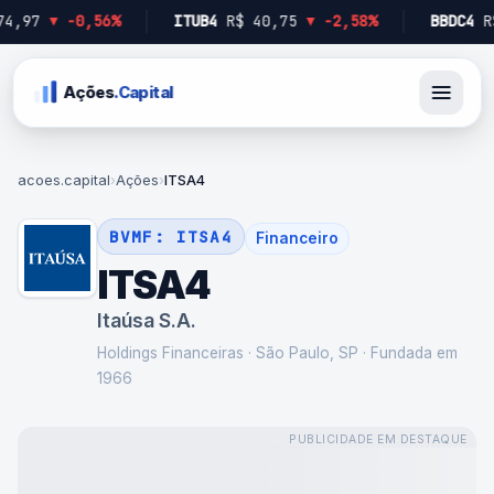
7
▼
-0,56%
ITUB4
R$ 40,75
▼
-2,58%
BBDC4
R$ 17
Ações
.Capital
acoes.capital
›
Ações
›
ITSA4
BVMF:
ITSA4
Financeiro
ITSA4
Itaúsa S.A.
Holdings Financeiras
·
São Paulo, SP
· Fundada em
1966
PUBLICIDADE EM DESTAQUE