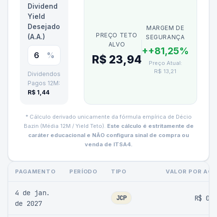
Dividend
Yield
Desejado
MARGEM DE
PREÇO TETO
(A.A.)
SEGURANÇA
ALVO
+
+81,25%
%
R$ 23,94
Preço Atual:
R$ 13,21
Dividendos
Pagos 12M:
R$ 1,44
* Cálculo derivado unicamente da fórmula empírica de Décio
Bazin (Média 12M / Yield Teto).
Este cálculo é estritamente de
caráter educacional e NÃO configura sinal de compra ou
venda de
ITSA4
.
PAGAMENTO
PERÍODO
TIPO
VALOR POR AÇ
4 de jan.
JCP
R$ 0,
de 2027