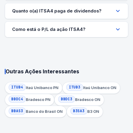
Quanto o(a) ITSA4 paga de dividendos?
Como está o P/L da ação ITSA4?
Outras Ações Interessantes
ITUB4
ITUB3
Itaú Unibanco PN
Itaú Unibanco ON
BBDC4
BBDC3
Bradesco PN
Bradesco ON
BBAS3
B3SA3
Banco do Brasil ON
B3 ON