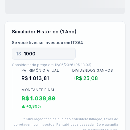
Simulador Histórico (1 Ano)
Se você tivesse investido em
ITSA4
R$
Considerando preço em
12/05/2026
(
R$ 13,03
)
PATRIMÔNIO ATUAL
DIVIDENDOS GANHOS
R$ 1.013,81
+
R$ 25,08
MONTANTE FINAL
R$ 1.038,89
▲
+3,89%
* Simulação técnica que não considera inflação, taxas de
corretagem ou impostos. Rentabilidade passada não é garantia