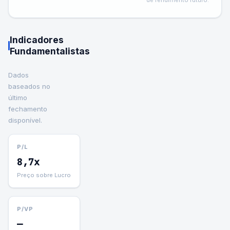
de rendimento futuro.
Indicadores
Fundamentalistas
Dados
baseados no
último
fechamento
disponível.
P/L
8,7x
Preço sobre Lucro
P/VP
—