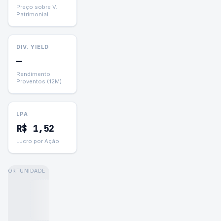
Preço sobre V.
Patrimonial
DIV. YIELD
—
Rendimento
Proventos (12M)
LPA
R$
1,52
Lucro por Ação
OPORTUNIDADE